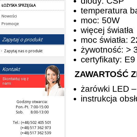
diody: CSP
ŁOŻYSKA SPRZĘGŁA
temperatura b
Nowości
moc: 50W
Promocje
więcej światła
moc światła: 
żywotność: > 
Zapytaj nas o produkt
certyfikaty: E
ZAWARTOŚĆ Z
żarówki LED – 
instrukcja obsł
Godziny otwarcia:
Pon.-Pt.
7:00-15:00
Sob.
8:00-13:00
Tel.: (+48) 502 405 501
(+48) 517 362 973
(+48) 517 362 539