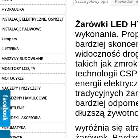
Szczegółowy opis
Powiadomie
HYDRAULIKA
INSTALACJE ELEKTRYCZNE, OSPRZĘT
Żarówki LED 
INSTALACJE PALIWOWE
wykonania. Prop
kampery
bardziej skonce
LUSTERKA
widoczność drog
MASZYNY BUDOWLANE
takich jak zmro
MONITORY LCD, TV
technologii CSP
MOTOCYKLE
energii elektryc
NACZEPY I PRZYCZEPY
tradycyjnych ż
OKŁADZINY HAMULCOWE
bardziej odporn
OŚWIETLENIE
dłuższą żywotno
PLANDEKI I AKCESORIA
wyróżnia się at
PNEUMATYKA
żarówek. Bardzo
POKROWCE