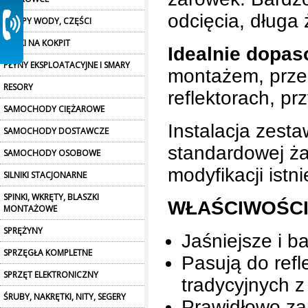
odcięcia, długa
POMPY WODY, CZĘŚCI
PÓŁKI NA KOKPIT
Idealnie dopa
PŁYNY EKSPLOATACYJNE I SMARY
montażem, prze
RESORY
reflektorach, p
SAMOCHODY CIĘŻAROWE
Instalacja zest
SAMOCHODY DOSTAWCZE
standardowej ż
SAMOCHODY OSOBOWE
modyfikacji istn
SILNIKI STACJONARNE
SPINKI, WKRĘTY, BLASZKI
WŁAŚCIWOŚCI
MONTAŻOWE
SPRĘŻYNY
Jaśniejsze i b
SPRZĘGŁA KOMPLETNE
Pasują do ref
SPRZĘT ELEKTRONICZNY
tradycyjnych z
ŚRUBY, NAKRĘTKI, NITY, SEGERY
Prawidłowo za