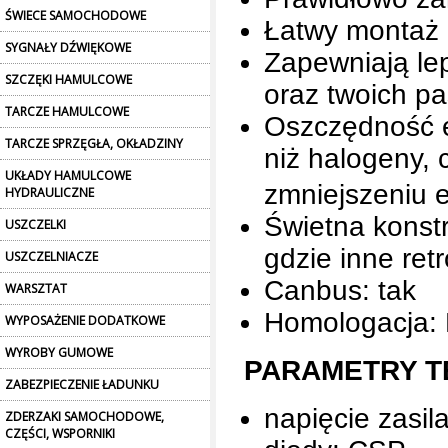
ŚWIECE SAMOCHODOWE
Łatwy montaż 
SYGNAŁY DŹWIĘKOWE
Zapewniają le
SZCZĘKI HAMULCOWE
oraz twoich p
TARCZE HAMULCOWE
Oszczędność e
TARCZE SPRZĘGŁA, OKŁADZINY
niż halogeny,
UKŁADY HAMULCOWE
zmniejszeniu 
HYDRAULICZNE
Świetna konst
USZCZELKI
gdzie inne ret
USZCZELNIACZE
Canbus: tak
WARSZTAT
Homologacja:
WYPOSAŻENIE DODATKOWE
WYROBY GUMOWE
PARAMETRY T
ZABEZPIECZENIE ŁADUNKU
napięcie zasil
ZDERZAKI SAMOCHODOWE,
CZĘŚCI, WSPORNIKI