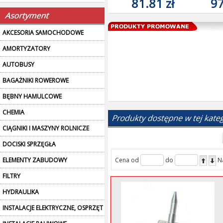
81.81 zł
97
AKCESORIA SAMOCHODOWE
AMORTYZATORY
AUTOBUSY
BAGAŻNIKI ROWEROWE
BĘBNY HAMULCOWE
CHEMIA
CIĄGNIKI I MASZYNY ROLNICZE
DOCISKI SPRZĘGŁA
ELEMENTY ZABUDOWY
Cena od
do
N
FILTRY
HYDRAULIKA
INSTALACJE ELEKTRYCZNE, OSPRZĘT