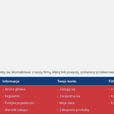
Aby się skontaktować z naszą firmą, kliknij link powyżej, zostaniesz przekierow
Informacje
Twoje konto
Fil
Strona główna
Zaloguj się
O 
Regulamin
Zarejestruj się
K
Polityka prywatności
Moje dane
P
Warunki zakupu
Zakupione produkty