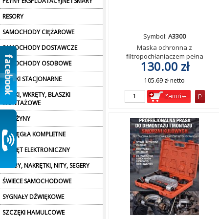
PŁYNY EKSPLOATACYJNE I SMARY
RESORY
SAMOCHODY CIĘŻAROWE
Symbol:
A3300
Maska ochronna z
SAMOCHODY DOSTAWCZE
filtropochłaniaczem pełna
130.00 zł
SAMOCHODY OSOBOWE
SILNIKI STACJONARNE
105.69 zł netto
SPINKI, WKRĘTY, BLASZKI
MONTAŻOWE
SPRĘŻYNY
SPRZĘGŁA KOMPLETNE
SPRZĘT ELEKTRONICZNY
ŚRUBY, NAKRĘTKI, NITY, SEGERY
ŚWIECE SAMOCHODOWE
SYGNAŁY DŹWIĘKOWE
SZCZĘKI HAMULCOWE