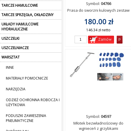
Symbol:
04766
TARCZE HAMULCOWE
Prasa do sworzni kulowych zestaw
TARCZE SPRZĘGŁA, OKŁADZINY
180.00 zł
UKŁADY HAMULCOWE
HYDRAULICZNE
146.34 zł netto
USZCZELKI
USZCZELNIACZE
WARSZTAT
INNE
MATERIAŁY POMOCNICZE
NARZĘDZIA
ODZIEŻ OCHRONNA ROBOCZA I
UŻYTKOWA
PODUSZKI ZAWIESZENIA
Symbol:
04597
PNEUMATYCZNE
Młotek bezwładnościowy do
wgnieceń z grzybkami