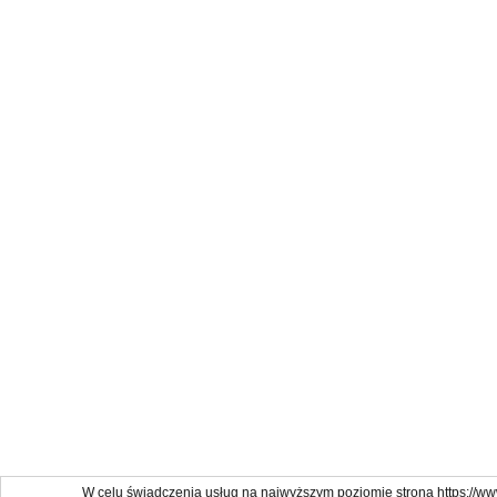
W celu świadczenia usług na najwyższym poziomie strona https://www