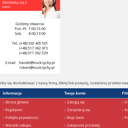
Godziny otwarcia:
Pon.-Pt.
7:00-15:00
Sob.
8:00-13:00
Tel.: (+48) 502 405 501
(+48) 517 362 973
(+48) 517 362 539
E-mail:
handel@truck-tychy.pl
robert@truck-tychy.pl
Aby się skontaktować z naszą firmą, kliknij link powyżej, zostaniesz przekierow
Informacje
Twoje konto
Fil
Strona główna
Zaloguj się
O 
Regulamin
Zarejestruj się
K
Polityka prywatności
Moje dane
P
Warunki zakupu
Zakupione produkty