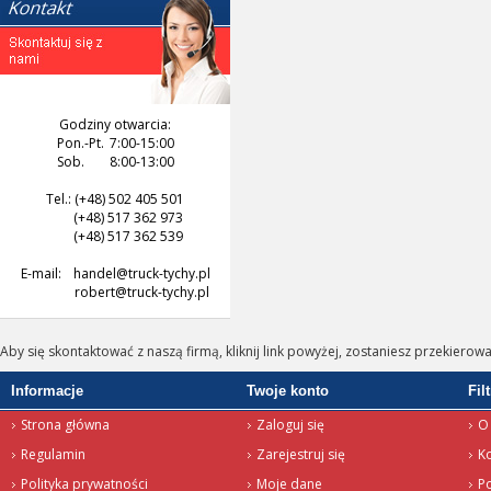
Godziny otwarcia:
Pon.-Pt.
7:00-15:00
Sob.
8:00-13:00
Tel.: (+48) 502 405 501
(+48) 517 362 973
(+48) 517 362 539
E-mail:
handel@truck-tychy.pl
robert@truck-tychy.pl
Aby się skontaktować z naszą firmą, kliknij link powyżej, zostaniesz przekierow
Informacje
Twoje konto
Fil
Strona główna
Zaloguj się
O 
Regulamin
Zarejestruj się
K
Polityka prywatności
Moje dane
P