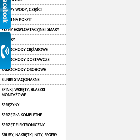
POMPY WODY, CZĘŚCI
PÓŁKI NA KOKPIT
PŁYNY EKSPLOATACYJNE I SMARY
RESORY
SAMOCHODY CIĘŻAROWE
SAMOCHODY DOSTAWCZE
SAMOCHODY OSOBOWE
SILNIKI STACJONARNE
SPINKI, WKRĘTY, BLASZKI
MONTAŻOWE
SPRĘŻYNY
SPRZĘGŁA KOMPLETNE
SPRZĘT ELEKTRONICZNY
ŚRUBY, NAKRĘTKI, NITY, SEGERY