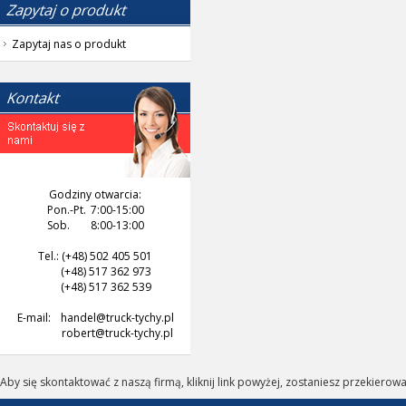
Zapytaj nas o produkt
Godziny otwarcia:
Pon.-Pt.
7:00-15:00
Sob.
8:00-13:00
Tel.: (+48) 502 405 501
(+48) 517 362 973
(+48) 517 362 539
E-mail:
handel@truck-tychy.pl
robert@truck-tychy.pl
Aby się skontaktować z naszą firmą, kliknij link powyżej, zostaniesz przekierow